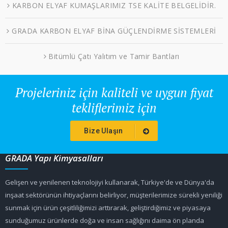
KARBON ELYAF KUMAŞLARIMIZ TSE KALİTE BELGELİDİR.
GRADA KARBON ELYAF BİNA GÜÇLENDİRME SİSTEMLERİ
Bitümlü Çatı Yalıtım ve Tamir Bantları
Projeleriniz için kaliteli ve uygun fiyat
tekliflerimiz için
Bize Ulaşın
GRADA Yapı Kimyasalları
Gelişen ve yenilenen teknolojiyi kullanarak, Türkiye'de ve Dünya'da
inşaat sektörünün ihtiyaçlarını belirliyor, müşterilerimize sürekli yeniliği
sunmak için ürün çeşitliliğimizi arttırarak, geliştirdiğimiz ve piyasaya
sunduğumuz ürünlerde doğa ve insan sağlığını daima ön planda