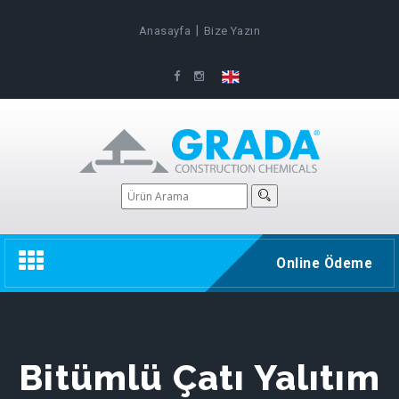
|
Anasayfa
Bize Yazın
Toggle
Online Ödeme
navigation
Bitümlü Çatı Yalıtım