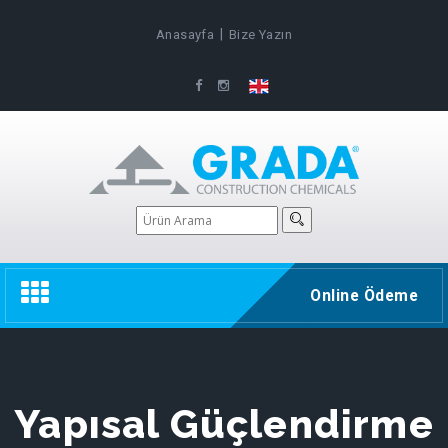
|
Anasayfa
Bize Yazın
Toggle
Online Ödeme
navigation
Yapısal Güçlendirme