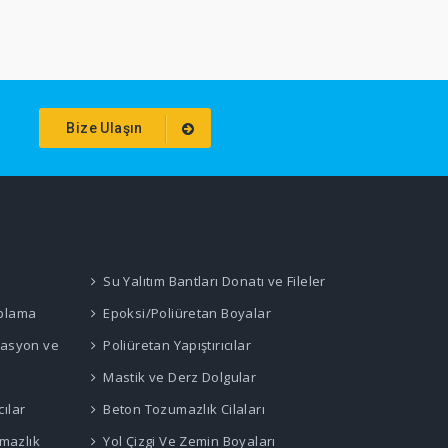
Bize Ulaşın
Su Yalıtım Bantları Donatı ve Fileler
aplama
Epoksi/Poliüretan Boyalar
rasyon ve
Poliüretan Yapıştırıcılar
Mastik ve Derz Dolgular
cılar
Beton Tozumazlık Cilaları
rmazlık
Yol Çizgi Ve Zemin Boyaları