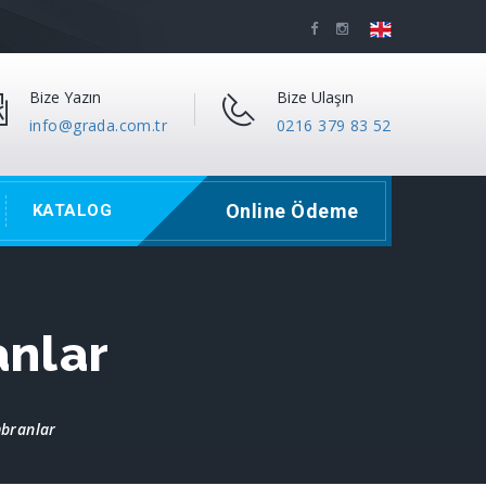
Bize Yazın
Bize Ulaşın
info@grada.com.tr
0216 379 83 52
Online Ödeme
KATALOG
anlar
branlar