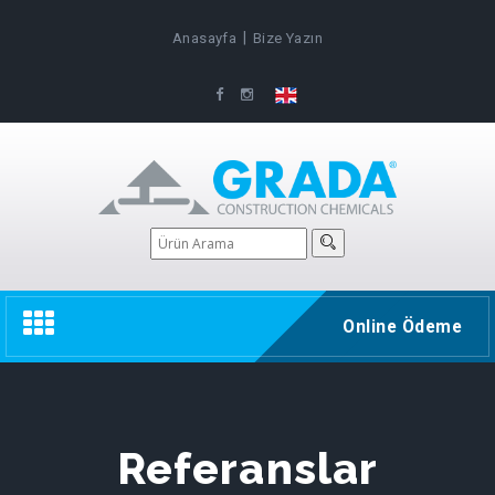
|
Anasayfa
Bize Yazın
Toggle
Online Ödeme
navigation
Referanslar