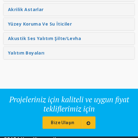
Akrilik Astarlar
Yüzey Koruma Ve Su İticiler
Akustik Ses Yalıtım Şilte/Levha
Yalıtım Boyaları
Projeleriniz için kaliteli ve uygun fiyat
tekliflerimiz için
Bize Ulaşın