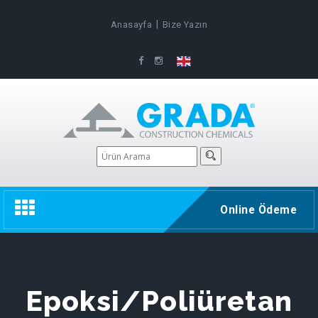
|
Anasayfa
Bize Yazın
Toggle
Online Ödeme
navigation
Epoksi/Poliüretan