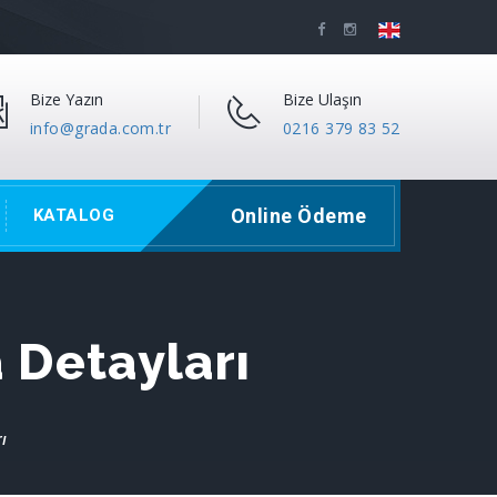
Bize Yazın
Bize Ulaşın
info@grada.com.tr
0216 379 83 52
Online Ödeme
KATALOG
 Detayları
ı