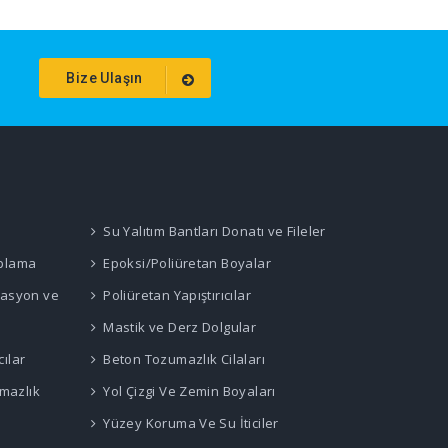
Bize Ulaşın
Su Yalıtım Bantları Donatı ve Fileler
aplama
Epoksi/Poliüretan Boyalar
rasyon ve
Poliüretan Yapıştırıcılar
Mastik ve Derz Dolgular
cılar
Beton Tozumazlık Cilaları
rmazlık
Yol Çizgi Ve Zemin Boyaları
Yüzey Koruma Ve Su İticiler