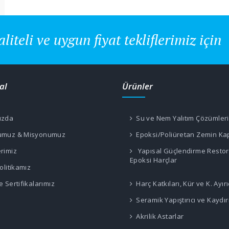
aliteli ve uygun fiyat tekliflerimiz için
al
Ürünler
ızda
Su ve Nem Yalıtım Çözümleri
umuz & Misyonumuz
Epoksi/Poliüretan Zemin K
rimiz
Yapısal Güçlendirme Resto
Epoksi Harçlar
olitikamız
 Sertifikalarımız
Harç Katkıları, Kür ve K. Ayırı
Seramik Yapıştırıcı ve Kaydı
Akrilik Astarlar