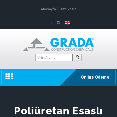
|
Anasayfa
Bize Yazın
Toggle
Online Ödeme
navigation
Poliüretan Esaslı