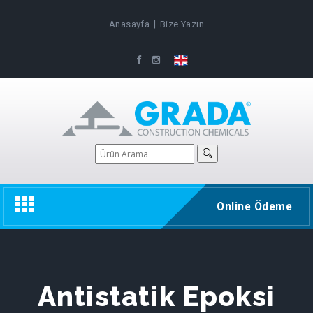
|
Anasayfa
Bize Yazın
Toggle
Online Ödeme
navigation
Antistatik Epoksi