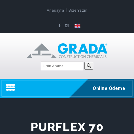
|
Anasayfa
Bize Yazın
Toggle
Online Ödeme
navigation
PURFLEX 70