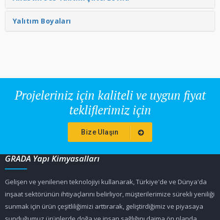
Yalıtım Boyaları
Projeleriniz için kaliteli ve uygun fiyat
tekliflerimiz için
Bize Ulaşın
GRADA Yapı Kimyasalları
Gelişen ve yenilenen teknolojiyi kullanarak, Türkiye'de ve Dünya'da
inşaat sektörünün ihtiyaçlarını belirliyor, müşterilerimize sürekli yeniliği
sunmak için ürün çeşitliliğimizi arttırarak, geliştirdiğimiz ve piyasaya
sunduğumuz ürünlerde doğa ve insan sağlığını daima ön planda