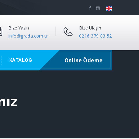
Bize Yazın
Bize Ulaşın
info@grada.com.tr
0216 379 83 52
Online Ödeme
KATALOG
mız