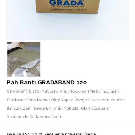
Pah Bantı GRADABAND 120
GRADABAND 120, Polyester File /keçe Ve TPE(termoplastik
Elastomer)’den Mamul Olup Yapısal (soğuk) Derzlerin Yalıtımı
Ile Islak Zeminlerde En Kritik Noktalar Olan Köşelerin
Yalıtımında Kullanılmaktadır.
GRADABAND 120, keçe veya polyester file ve