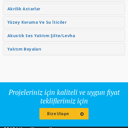
Akrilik Astarlar
Yüzey Koruma Ve Su İticiler
Akustik Ses Yalıtım Şilte/Levha
Yalıtım Boyaları
Projeleriniz için kaliteli ve uygun fiyat
tekliflerimiz için
Bize Ulaşın