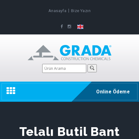
|
Anasayfa
Bize Yazın
Toggle
Online Ödeme
navigation
Telalı Butil Bant