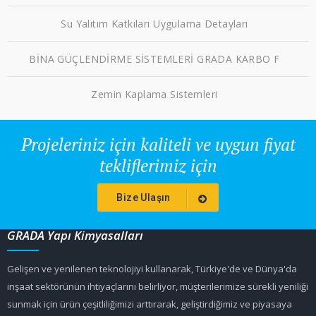
Su Yalıtım Katkıları Uygulama Detayları
BİNA GÜÇLENDİRME SİSTEMLERİ GRADA KARBO F
Zemin Kaplama Sistemleri
Projeleriniz için kaliteli ve uygun fiyat
tekliflerimiz için
Bize Ulaşın
GRADA Yapı Kimyasalları
Gelişen ve yenilenen teknolojiyi kullanarak, Türkiye'de ve Dünya'da
inşaat sektörünün ihtiyaçlarını belirliyor, müşterilerimize sürekli yeniliği
sunmak için ürün çeşitliliğimizi arttırarak, geliştirdiğimiz ve piyasaya