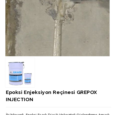
Epoksi Enjeksiyon Reçinesi GREPOX
INJECTION
İki bileşenli, Epoksi Esaslı Düşük Viskoziteli Güçlendirme Amaçlı