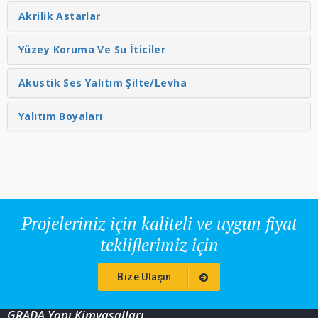
Akrilik Astarlar
Yüzey Koruma Ve Su İticiler
Akustik Ses Yalıtım Şilte/Levha
Yalıtım Boyaları
Projeleriniz için kaliteli ve uygun fiyat
tekliflerimiz için
Bize Ulaşın
GRADA Yapı Kimyasalları