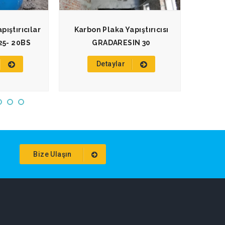
ıştırıcılar
Karbon Plaka Yapıştırıcısı
Yapısa
25- 20BS
GRADARESIN 30
Detaylar
Bize Ulaşın