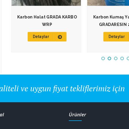
Karbon Halat GRADA KARBO
Karbon Kumaş Yap
WRP
GRADARESIN 
Detaylar
Detaylar
aliteli ve uygun fiyat tekliflerimiz için
al
Ürünler