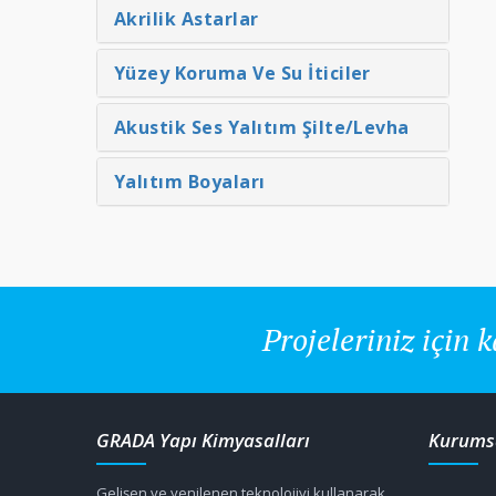
Akrilik Astarlar
rbon Plakalar KARBO BAND
Karbon Çubuk KARBO ROD
Yüzey Koruma Ve Su İticiler
Akustik Ses Yalıtım Şilte/Levha
Detaylar
Detaylar
Yalıtım Boyaları
Projeleriniz için k
GRADA Yapı Kimyasalları
Kurums
Gelişen ve yenilenen teknolojiyi kullanarak,