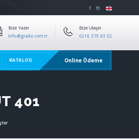
Bize Yazın
Bize Ulaşın
info@grada.com.tr
0216 379 83 52
Online Ödeme
KATALOG
T 401
çlar