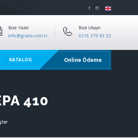
Bize Yazın
Bize Ulaşın
info@grada.com.tr
0216 379 83 52
Online Ödeme
KATALOG
EPA 410
çlar