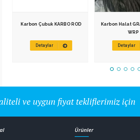
ND
Karbon Çubuk KARBO ROD
Karbon Halat G
WRP
Detaylar
Detaylar
aliteli ve uygun fiyat tekliflerimiz için
al
Ürünler