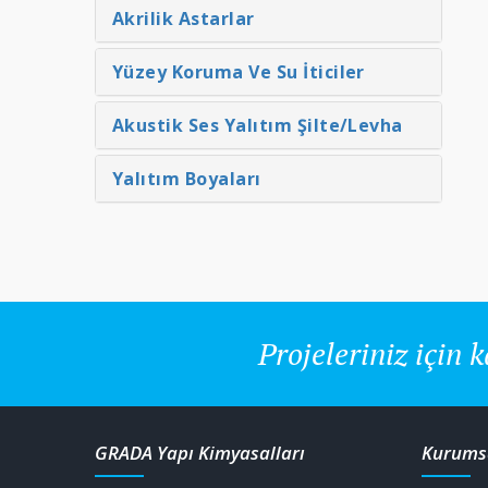
Akrilik Astarlar
Yüzey Koruma Ve Su İticiler
bon Elyaf Kumaşlar KARBO
Karbon Plakalar KARBO BA
F
Akustik Ses Yalıtım Şilte/Levha
Detaylar
Detaylar
Yalıtım Boyaları
Projeleriniz için k
GRADA Yapı Kimyasalları
Kurums