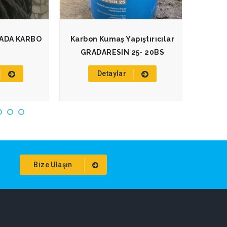
RADA KARBO
Karbon Kumaş Yapıştırıcılar
Karbo
GRADARESIN 25- 20BS
Detaylar
Bize Ulaşın