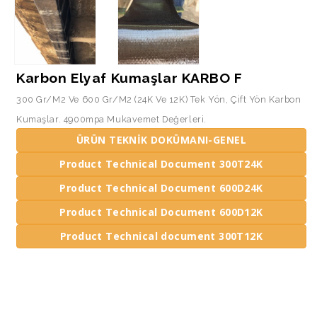
Karbon Elyaf Kumaşlar KARBO F
300 Gr/m2 Ve 600 Gr/m2 (24K Ve 12K) Tek Yön, Çift Yön Karbon
Kumaşlar. 4900mpa Mukavemet Değerleri.
ÜRÜN TEKNİK DOKÜMANI-GENEL
Product Technical Document 300T24K
Product Technical Document 600D24K
Product Technical Document 600D12K
Product Technical document 300T12K