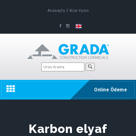
|
Anasayfa
Bize Yazın
Toggle
Online Ödeme
navigation
Karbon elyaf